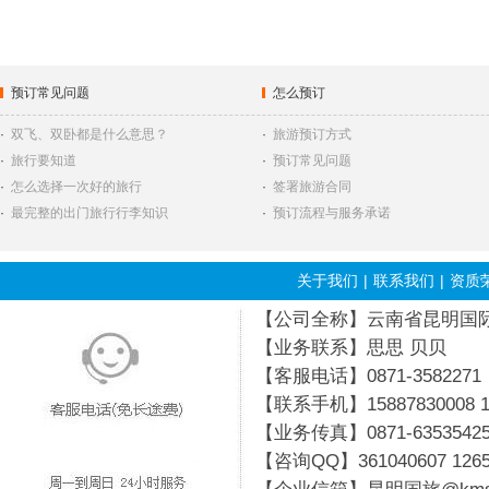
预订常见问题
怎么预订
·
双飞、双卧都是什么意思？
·
旅游预订方式
·
旅行要知道
·
预订常见问题
·
怎么选择一次好的旅行
·
签署旅游合同
·
最完整的出门旅行行李知识
·
预订流程与服务承诺
关于我们
|
联系我们
|
资质
【公司全称】云南省昆明国际旅行
【业务联系】思思 贝贝
【客服电话】0871-3582271
【联系手机】15887830008 19
【业务传真】0871-6353542
【咨询QQ】
361040607
126