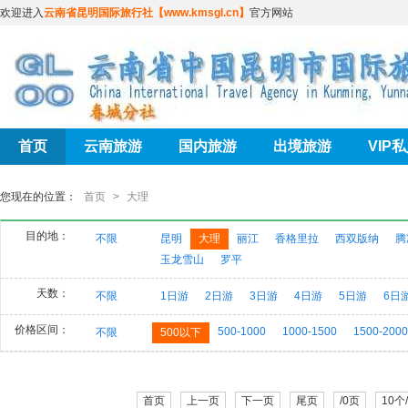
欢迎进入
云南省昆明国际旅行社【www.kmsgl.cn】
官方网站
首页
云南旅游
国内旅游
出境旅游
VIP
您现在的位置：
首页
>
大理
目的地：
不限
昆明
大理
丽江
香格里拉
西双版纳
腾
玉龙雪山
罗平
天数：
不限
1日游
2日游
3日游
4日游
5日游
6日
价格区间：
500-1000
1000-1500
1500-2000
不限
500以下
首页
上一页
下一页
尾页
/0页
10个