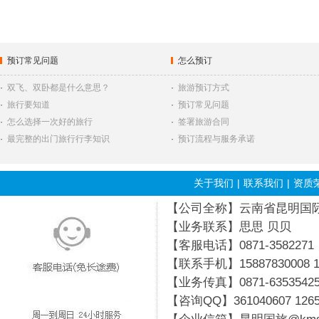
预订常见问题
怎么预订
·
双飞、双卧都是什么意思？
·
旅游预订方式
·
旅行要知道
·
预订常见问题
·
怎么选择一次好的旅行
·
签署旅游合同
·
最完整的出门旅行行李知识
·
预订流程与服务承诺
关于我们
|
联系我们
|
资质
【公司全称】云南省昆明国际旅行
【业务联系】思思 贝贝
【客服电话】0871-3582271
【联系手机】15887830008 19
【业务传真】0871-6353542
【咨询QQ】
361040607
126