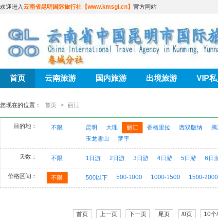
欢迎进入
云南省昆明国际旅行社【www.kmsgl.cn】
官方网站
首页
云南旅游
国内旅游
出境旅游
VIP
您现在的位置：
首页
>
丽江
目的地：
不限
昆明
大理
丽江
香格里拉
西双版纳
腾
玉龙雪山
罗平
天数：
不限
1日游
2日游
3日游
4日游
5日游
6日
价格区间：
500-1000
1000-1500
1500-2000
不限
500以下
首页
上一页
下一页
尾页
/0页
10个