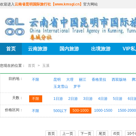
欢迎进入
云南省昆明国际旅行社【www.kmsgl.cn】
官方网站
首页
云南旅游
国内旅游
出境旅游
VIP
您现在的位置：
首页
>
玉溪
目的地：
不限
昆明
大理
丽江
香格里拉
西双版纳
腾
玉龙雪山
罗平
天数：
不限
1日游
2日游
3日游
4日游
5日游
6日
价格区间：
500-1000
1000-1500
1500-2000
不限
500以下
首页
上一页
下一页
尾页
/0页
10个