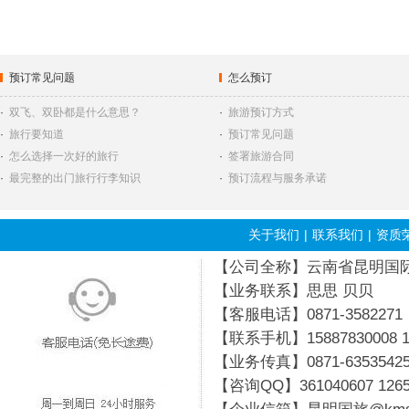
预订常见问题
怎么预订
·
双飞、双卧都是什么意思？
·
旅游预订方式
·
旅行要知道
·
预订常见问题
·
怎么选择一次好的旅行
·
签署旅游合同
·
最完整的出门旅行行李知识
·
预订流程与服务承诺
关于我们
|
联系我们
|
资质
【公司全称】云南省昆明国际旅行
【业务联系】思思 贝贝
【客服电话】0871-3582271
【联系手机】15887830008 19
【业务传真】0871-6353542
【咨询QQ】
361040607
126