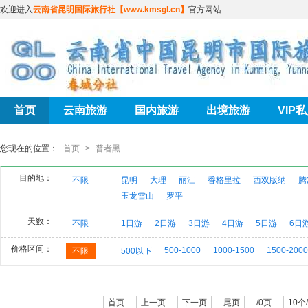
欢迎进入
云南省昆明国际旅行社【www.kmsgl.cn】
官方网站
首页
云南旅游
国内旅游
出境旅游
VIP
您现在的位置：
首页
>
普者黑
目的地：
不限
昆明
大理
丽江
香格里拉
西双版纳
腾
玉龙雪山
罗平
天数：
不限
1日游
2日游
3日游
4日游
5日游
6日
价格区间：
500-1000
1000-1500
1500-2000
不限
500以下
首页
上一页
下一页
尾页
/0页
10个