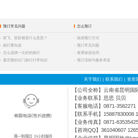
预订常见问题
怎么预订
·
双飞、双卧都是什么意思？
·
旅游预订方式
·
旅行要知道
·
预订常见问题
·
怎么选择一次好的旅行
·
签署旅游合同
·
最完整的出门旅行行李知识
·
预订流程与服务承诺
关于我们
|
联系我们
|
资质
【公司全称】云南省昆明国际旅行
【业务联系】思思 贝贝
【客服电话】0871-3582271
【联系手机】15887830008 19
【业务传真】0871-6353542
【咨询QQ】
361040607
126