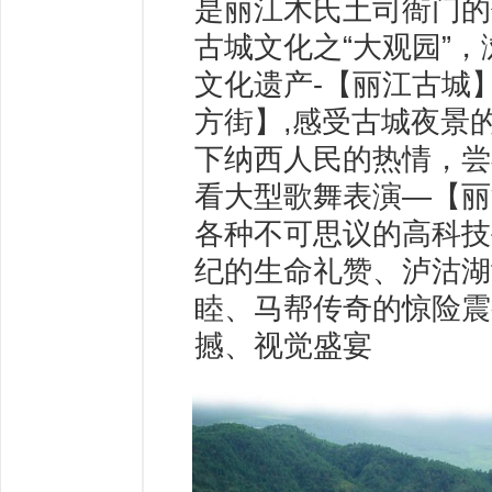
是丽江木氏土司衙门的
古城文化之“大观园”
文化遗产-【丽江古城
方街】,感受古城夜景
下纳西人民的热情，尝
看大型歌舞表演—【丽
各种不可思议的高科技
纪的生命礼赞、泸沽湖
睦、马帮传奇的惊险震
撼、视觉盛宴