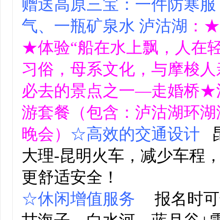
赠送高原三宝：一件防寒服
气、一瓶矿泉水
泸沽湖
：★
★体验“船在水上飘，人在
习俗，母系文化，与摩梭人
必去的景点之一—走婚桥★
游套餐（包含：泸沽湖环湖
晚会）
☆高效的交通设计
昆
大理-昆明火车，减少车程
更舒适安全！
☆休闲增值服务
报名时可