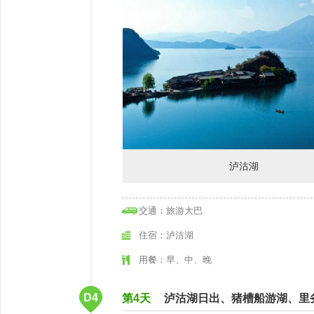
泸沽湖
交通：旅游大巴
住宿：泸沽湖
用餐：早、中、晚
D4
第4天
泸沽湖日出、猪槽船游湖、里