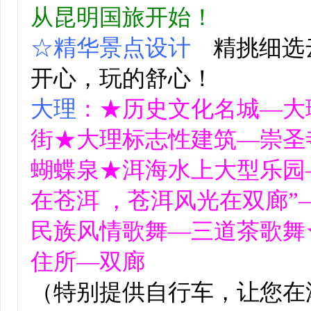
从昆明国旅开始！
☆精华景点设计
精挑细选
开心，玩的舒心！
大理
：
★
历史文化名城—大
街★大理标志性建筑—崇圣
蝴蝶泉★洱海水上大型乐园
在苍洱 ，苍洱风光在双廊
民族风情歌舞—三道茶歌舞
住所—双廊
（特别提供自行车，让您在