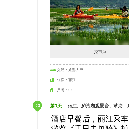
拉市海
交通：旅游大巴
住宿：丽江
用餐：中
D3
第3天
丽江、泸沽湖观景台、草海、
酒店早餐后，丽江乘车
游览《千里走单骑》拍摄现