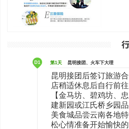
D1
第1天
昆明接团、火车下大理
昆明接团后签订旅游合
店稍适休息后自行前往
【金马坊、碧鸡坊、忠
建新园或江氏桥乡园品
美食城品尝云南各地特
松心情准备开始愉快的旅程