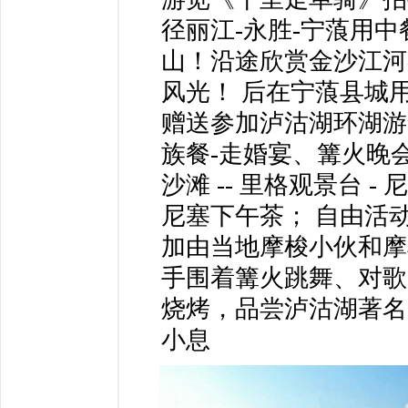
径丽江-永胜-宁蒗用
山！沿途欣赏金沙江河
风光！ 后在宁蒗县城
赠送参加泸沽湖环湖游
族餐-走婚宴、篝火晚会
沙滩 -- 里格观景台
尼塞下午茶； 自由活
加由当地摩梭小伙和摩
手围着篝火跳舞、对歌
烧烤，品尝泸沽湖著名
小息