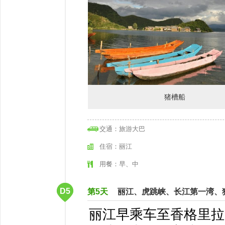
猪槽船
交通：旅游大巴
住宿：丽江
用餐：早、中
D5
第5天
丽江、虎跳峡、长江第一湾、
​丽江早乘车至香格里