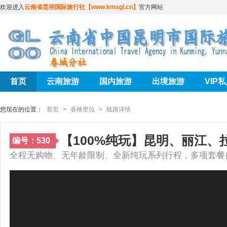
欢迎进入
云南省昆明国际旅行社【www.kmsgl.cn】
官方网站
首页
云南旅游
国内旅游
出境旅游
VIP
您现在的位置：
首页
>
香格里拉
>
线路详情
【100%纯玩】昆明、丽江
编号：530
全程无购物、无年龄限制、全新纯玩系列行程，多项套餐