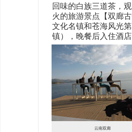
回味的白族三道茶，观
火的旅游景点【双廊古
文化名镇和苍海风光第
镇），晚餐后入住酒店
云南双廊