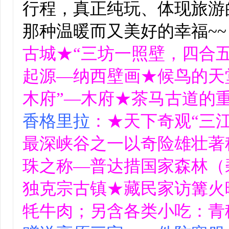
行程，真正纯玩、体现旅游
那种温暖而又美好的幸福~~
古城★“三坊一照壁，四合
起源—纳西壁画★候鸟的天
木府”—木府★茶马古道的
香格里拉
：★天下奇观“三
最深峡谷之一以奇险雄壮著
珠之称—普达措国家森林（
独克宗古镇★藏民家访篝火
牦牛肉；另含各类小吃：青