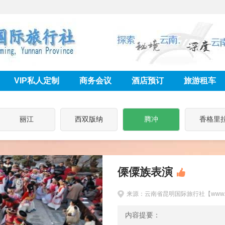
VIP私人定制
商务会议
酒店预订
旅游租车
丽江
西双版纳
腾冲
香格里
傈僳族表演
来源：云南省昆明国际旅行社【www.km
内容提要：