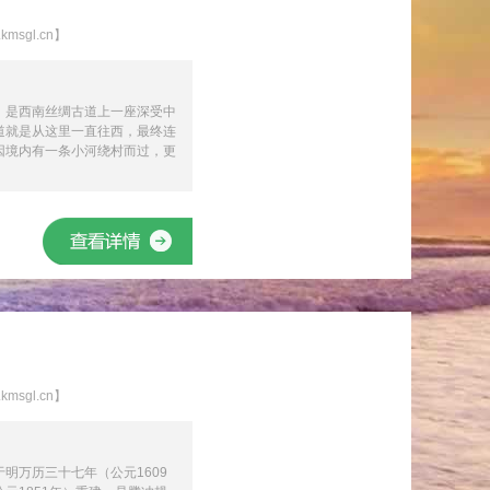
sgl.cn】
，是西南丝绸古道上一座深受中
道就是从这里一直往西，最终连
因境内有一条小河绕村而过，更
sgl.cn】
明万历三十七年（公元1609