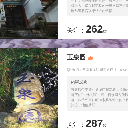
年），清乾隆年间扩建，咸丰元年（公
模最大、保存最完整的一座文昌宫古
制与道教宫观相结合的组群...
262
关注：
次
玉泉园
来源：云南省昆明国际旅行社【www.km
内容提要：
玉泉园位于腾冲县城西观音塘，是腾越
笔下的“世外桃源”。园内百余间古代
群，四千五百件明清家具陈设其间；
淙淙，池鱼腾跃；...
287
关注：
次