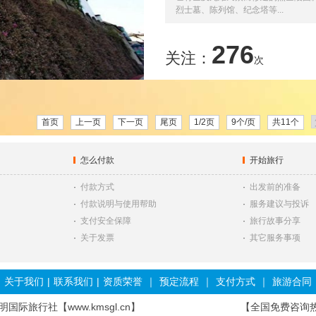
烈士墓、陈列馆、纪念塔等...
276
关注：
次
首页
上一页
下一页
尾页
1/2页
9个/页
共11个
怎么付款
开始旅行
·
付款方式
·
出发前的准备
·
付款说明与使用帮助
·
服务建议与投诉
·
支付安全保障
·
旅行故事分享
·
关于发票
·
其它服务事项
关于我们
|
联系我们
|
资质荣誉
｜
预定流程
｜
支付方式
｜
旅游合同
际旅行社【www.kmsgl.cn】
【全国免费咨询