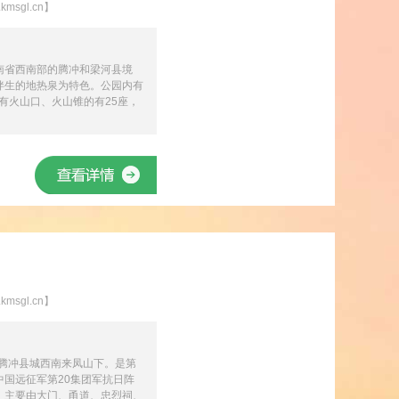
sgl.cn】
南省西南部的腾冲和梁河县境
伴生的地热泉为特色。公园内有
整有火山口、火山锥的有25座，
sgl.cn】
于腾冲县城西南来凤山下。是第
国远征军第20集团军抗日阵
。主要由大门、甬道、忠烈祠、