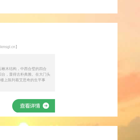
sgl.cn】
石楸木结构，中西合璧的四合
阳台，显得古朴典雅。在大门头
厅楼上陈列着艾思奇的生平事