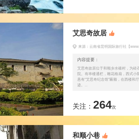
艾思奇故居
来源：云南省昆明国际旅行社【www.km
内容提要：
艾思奇故居位于和顺乡水碓村，为砖
院。有串楼通栏，雕花格扇，西式小
悬有“艾思奇纪念馆”匾额，在西楼和
迹。...
264
关注：
次
和顺小巷