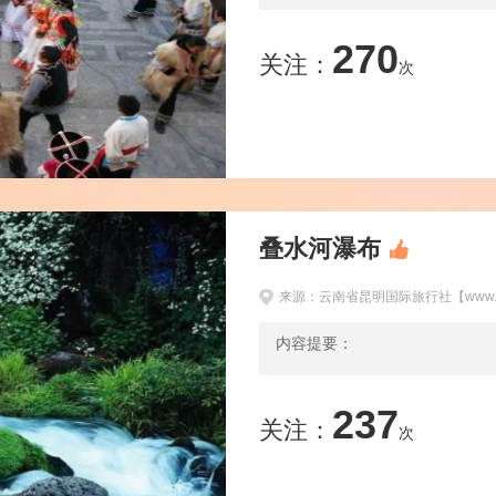
270
关注：
次
叠水河瀑布
来源：云南省昆明国际旅行社【www.km
内容提要：
237
关注：
次