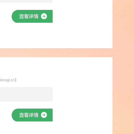
sgl.cn】