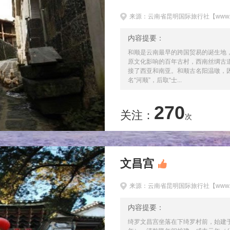
来源：云南省昆明国际旅行社【www.km
内容提要：
和顺是云南最早的跨国贸易的诞生地
原文化影响的百年古村，西南丝绸古
接了西亚和南亚。和顺古名阳温暾，
名“河顺”，后取“士...
270
关注：
次
文昌宫
来源：云南省昆明国际旅行社【www.km
内容提要：
绮罗文昌宫坐落在下绮罗村前，始建于