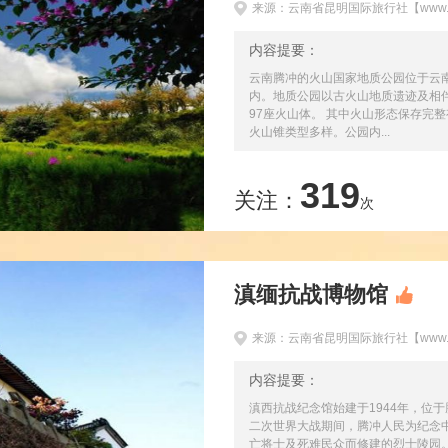
来源：云南省昆明国际旅行社【www.km
内容提要：
云南腾冲的火山国家地质公园位于云
内。地质公园以古火山地质遗迹及相
97座火山体。 其中火山形态保存完
火山锥类型多样。公园内...
319
关注：
次
滇缅抗战博物馆
来源：云南省昆明国际旅行社【www.km
内容提要：
滇西抗战纪念馆始建于1944年，位
二次世界大战期间，腾冲人民为纪念中
亡将士及死难民众而修建的烈士陵园