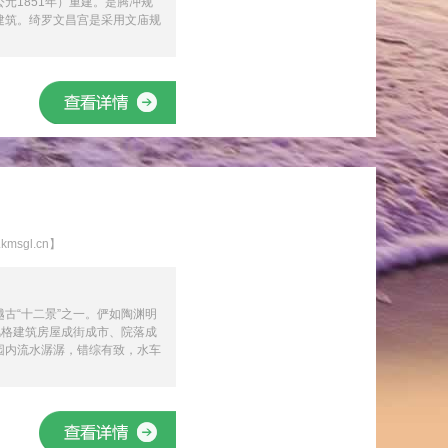
元1851年）重建。是腾冲规
建筑。绮罗文昌宫是采用文庙规
sgl.cn】
古“十二景”之一。俨如陶渊明
风格建筑房屋成街成市、院落成
园内流水潺潺，错综有致，水车