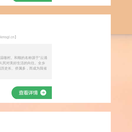
sgl.cn】
温暾村。和顺的名称源于“云涌
地人民对美好生活的向往。全乡
出国历史长、侨属多，而成为我省