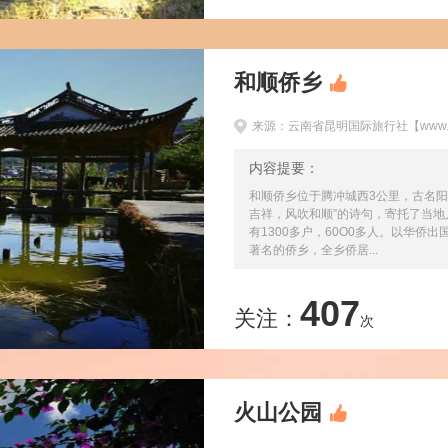
和顺侨乡
来源：云南省昆明国际旅行社【www.km
内容提要：
和顺侨乡位于腾冲城西3公里，古名阳
吉祥，风吹和顺”的诗句，寄托了当
有1300多户，60O0多人。以华侨
著名的侨乡，全乡侨居...
407
关注：
次
火山公园