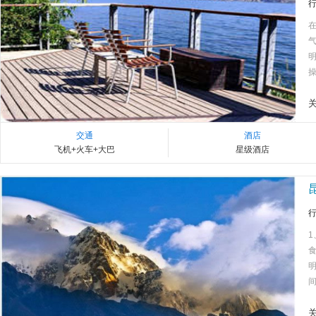
操
交通
酒店
飞机+火车+大巴
星级酒店
间