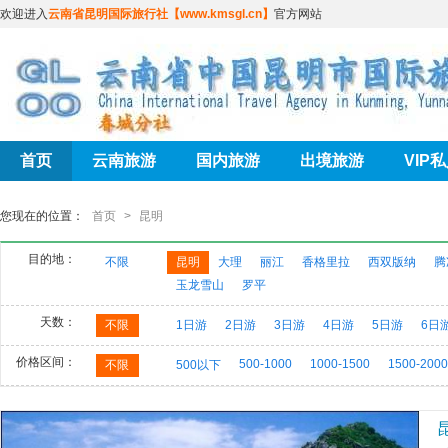
欢迎进入
云南省昆明国际旅行社【www.kmsgl.cn】
官方网站
首页
云南旅游
国内旅游
出境旅游
VIP
您现在的位置：
首页
>
昆明
目的地：
不限
昆明
大理
丽江
香格里拉
西双版纳
腾
玉龙雪山
罗平
天数：
不限
1日游
2日游
3日游
4日游
5日游
6日
价格区间：
500-1000
1000-1500
1500-2000
不限
500以下