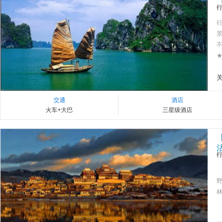
★
交通
酒店
火车+大巴
三星级酒店
林